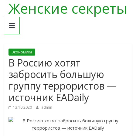
Женские секреты
Skip
to
content
Экономика
В Россию хотят
забросить большую
группу террористов —
источник EADaily
13.10.2020
admin