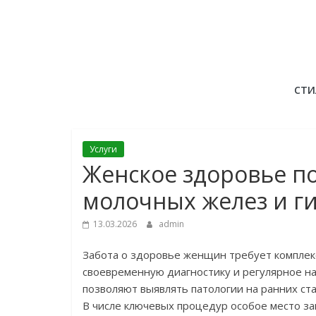
Skip
to
content
СТИ
Услуги
Женское здоровье по
молочных желез и г
13.03.2026
admin
Забота о здоровье женщин требует комплек
своевременную диагностику и регулярное н
позволяют выявлять патологии на ранних ст
В числе ключевых процедур особое место за