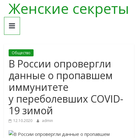
Женские секреты
Skip
to
content
Общество
В России опровергли
данные о пропавшем
иммунитете
у переболевших COVID-
19 зимой
12.10.2020
admin