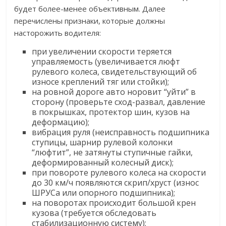
будет более-менее объективным. Далее
перечислены признаки, которые должны
насторожить водителя:
при увеличении скорости теряется
управляемость (увеличивается люфт
рулевого колеса, свидетельствующий об
износе креплений тяг или стойки);
на ровной дороге авто норовит “уйти” в
сторону (проверьте сход-развал, давление
в покрышках, протектор шин, кузов на
деформацию);
вибрация руля (неисправность подшипника
ступицы, шарнир рулевой колонки
“люфтит”, не затянуты ступичные гайки,
деформированный колесный диск);
при повороте рулевого колеса на скорости
до 30 км/ч появляются скрип/хруст (износ
ШРУСа или опорного подшипника);
на поворотах происходит большой крен
кузова (требуется обследовать
стабилизационную систему);