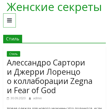
Женские секреты
Skip
to
content
Стиль
Стиль
Алессандро Сартори
и Джерри Лоренцо
о коллаборации Zegna
и Fear of God
30.09.2020
admin
Новая одежда для нового мужчины Что получится, если