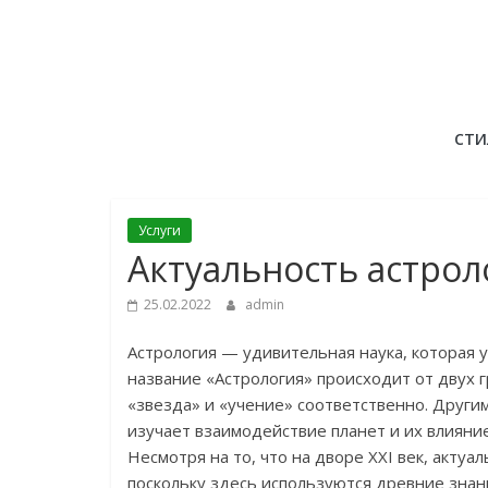
Skip
to
content
СТИ
Услуги
Актуальность астрол
25.02.2022
admin
Астрология — удивительная наука, которая 
название «Астрология» происходит от двух гр
«звезда» и «учение» соответственно. Другим
изучает взаимодействие планет и их влияние
Несмотря на то, что на дворе XXI век, акту
поскольку здесь используются древние знан